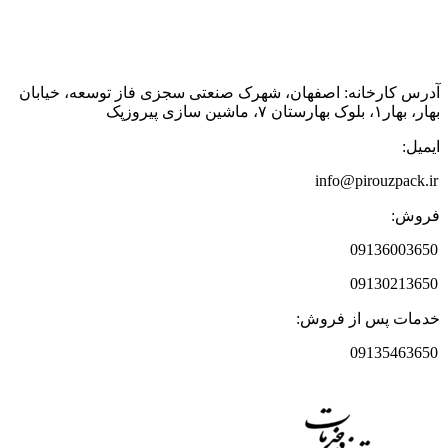
آدرس کارخانه: اصفهان، شهرک صنعتی سجزی فاز توسعه، خیابان
بهار، بهار‌‌۱‌، بلوک بهارستان ۷‌، ماشین سازی پیروزپک
ایمیل:
info@pirouzpack.ir
فروش:
09136003650
09130213650
خدمات پس از فروش:
09135463650