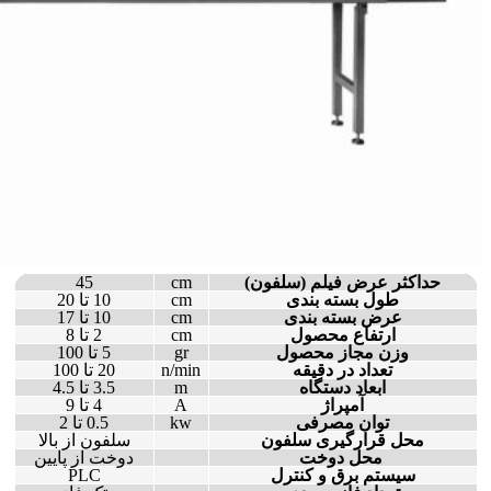
حداکثر عرض فیلم (سلفون)
cm
45
طول بسته بندی
cm
10 تا 20
عرض بسته بندی
cm
10 تا 17
ارتفاع محصول
cm
2 تا 8
وزن مجاز محصول
gr
5 تا 100
تعداد در دقیقه
n/min
20 تا 100
ابعاد دستگاه
m
3.5 تا 4.5
آمپراژ
A
4 تا 9
توان مصرفی
kw
0.5 تا 2
محل قرارگیری سلفون
سلفون از بالا
محل دوخت
دوخت از پایین
سیستم برق و کنترل
PLC