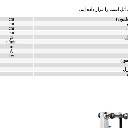
لفون)
cm
cm
cm
cm
ل
gr
n/min
m
A
kw
فون
رل