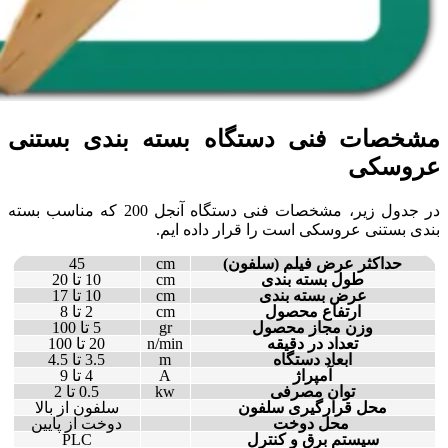
مشخصات فنی دستگاه بسته بندی بستنی
عروسکی
در جدول زیر، مشخصات فنی دستگاه آنجل 200 که مناسب بسته
بندی بستنی عروسکی است را قرار داده ایم.
حداکثر عرض فیلم (سلفون)
cm
45
طول بسته بندی
cm
10 تا 20
عرض بسته بندی
cm
10 تا 17
ارتفاع محصول
cm
2 تا 8
وزن مجاز محصول
gr
5 تا 100
تعداد در دقیقه
n/min
20 تا 100
ابعاد دستگاه
m
3.5 تا 4.5
آمپراژ
A
4 تا 9
توان مصرفی
kw
0.5 تا 2
محل قرارگیری سلفون
سلفون از بالا
محل دوخت
دوخت از پایین
سیستم برق و کنترل
PLC