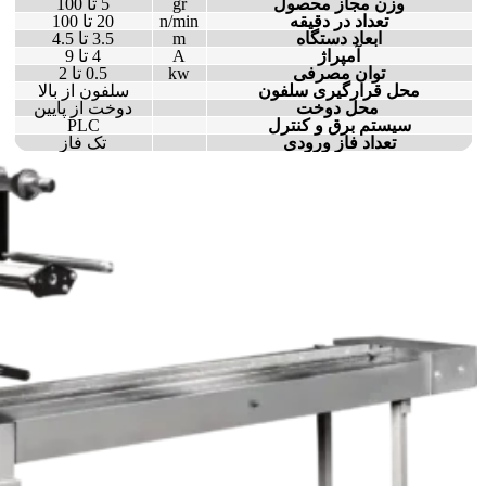
وزن مجاز محصول
gr
5 تا 100
تعداد در دقیقه
n/min
20 تا 100
ابعاد دستگاه
m
3.5 تا 4.5
آمپراژ
A
4 تا 9
توان مصرفی
kw
0.5 تا 2
محل قرارگیری سلفون
سلفون از بالا
محل دوخت
دوخت از پایین
سیستم برق و کنترل
PLC
تعداد فاز ورودی
تک فاز