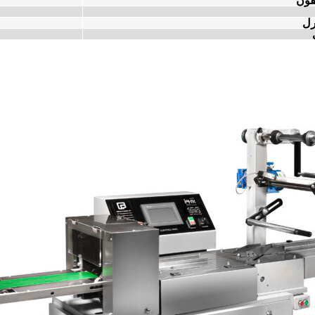
فون
رل