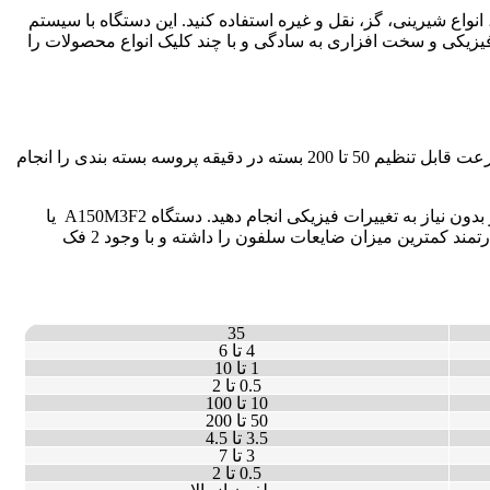
واع شیرینی، گز، نقل و غیره استفاده کنید. این دستگاه با سیستم
 فیزیکی و سخت افزاری به سادگی و با چند کلیک انواع محصولات را
دستگاه بسته بندی بیسکویت شکلاتی پیروزپک برای بست بندی انواع محصولات با ابعاد 4 تا 6 سانتی متر طراحی شده است. این دستگاه با سرعت قابل تنظیم 50 تا 200 بسته در دقیقه پروسه بسته بندی را انجام
همچنین با وجود حافظه داخلی می توانید مشخصات چندین محصول را ثبت کرده و پروسه بسته بندی انواع محصولات را به صورت اتوماتیک و بدون نیاز به تغییرات فیزیکی انجام دهید. دستگاه A150M3F2 یا
همان آنجل 150 مجهز به 3 موتور و 2 فک حرارتی، برای بسته بندی انواع بیسکویت کاربرد دارد. این دستگاه به لطف برخورداری از 3 موتور قدرتمند کمترین میزان ضایعات سلفون را داشته و با وجود 2 فک
35
4 تا 6
1 تا 10
0.5 تا 2
10 تا 100
50 تا 200
3.5 تا 4.5
3 تا 7
0.5 تا 2