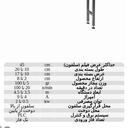
حداکثر عرض فیلم (سلفون)
cm
45
طول بسته بندی
cm
10 تا 20
عرض بسته بندی
cm
10 تا 17
ارتفاع محصول
cm
2 تا 8
وزن مجاز محصول
gr
5 تا 100
تعداد در دقیقه
n/min
20 تا 100
ابعاد دستگاه
m
3.5 تا 4.5
آمپراژ
A
4 تا 9
توان مصرفی
kw
0.5 تا 2
محل قرارگیری سلفون
سلفون از بالا
محل دوخت
دوخت از پایین
سیستم برق و کنترل
PLC
تعداد فاز ورودی
تک فاز