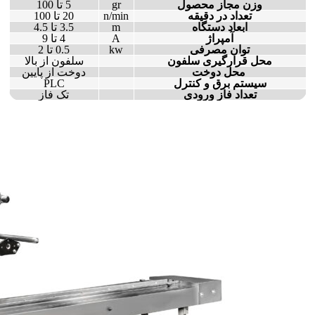
وزن مجاز محصول
gr
5 تا 100
تعداد در دقیقه
n/min
20 تا 100
ابعاد دستگاه
m
3.5 تا 4.5
آمپراژ
A
4 تا 9
توان مصرفی
kw
0.5 تا 2
محل قرارگیری سلفون
سلفون از بالا
محل دوخت
دوخت از پایین
سیستم برق و کنترل
PLC
تعداد فاز ورودی
تک فاز