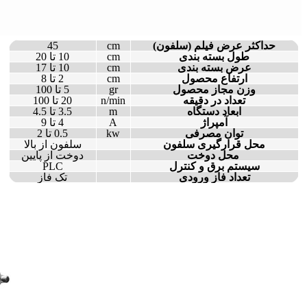
حداکثر عرض فیلم (سلفون)
cm
45
طول بسته بندی
cm
10 تا 20
عرض بسته بندی
cm
10 تا 17
ارتفاع محصول
cm
2 تا 8
وزن مجاز محصول
gr
5 تا 100
تعداد در دقیقه
n/min
20 تا 100
ابعاد دستگاه
m
3.5 تا 4.5
آمپراژ
A
4 تا 9
توان مصرفی
kw
0.5 تا 2
محل قرارگیری سلفون
سلفون از بالا
محل دوخت
دوخت از پایین
سیستم برق و کنترل
PLC
تعداد فاز ورودی
تک فاز